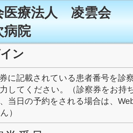
会医療法人 凌雲会
次病院
グイン
券に記載されている患者番号を診
力してください。（診察券をお持
、当日の予約をされる場合は、We
せん）