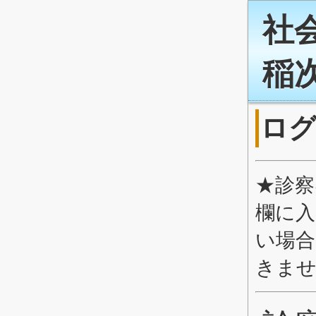
社
稲
ロ
★診察
欄に入
い場合
きま