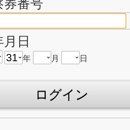
察券番号
年月日
年
月
日
ログイン