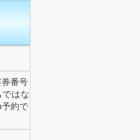
察券番号
ちではな
b予約で